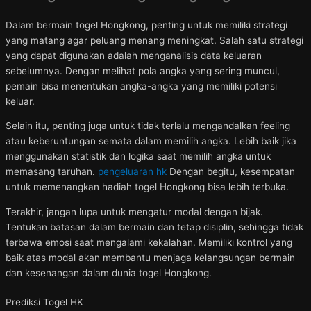
Dalam bermain togel Hongkong, penting untuk memiliki strategi
yang matang agar peluang menang meningkat. Salah satu strategi
yang dapat digunakan adalah menganalisis data keluaran
sebelumnya. Dengan melihat pola angka yang sering muncul,
pemain bisa menentukan angka-angka yang memiliki potensi
keluar.
Selain itu, penting juga untuk tidak terlalu mengandalkan feeling
atau keberuntungan semata dalam memilih angka. Lebih baik jika
menggunakan statistik dan logika saat memilih angka untuk
memasang taruhan.
pengeluaran hk
Dengan begitu, kesempatan
untuk memenangkan hadiah togel Hongkong bisa lebih terbuka.
Terakhir, jangan lupa untuk mengatur modal dengan bijak.
Tentukan batasan dalam bermain dan tetap disiplin, sehingga tidak
terbawa emosi saat mengalami kekalahan. Memiliki kontrol yang
baik atas modal akan membantu menjaga kelangsungan bermain
dan kesenangan dalam dunia togel Hongkong.
Prediksi Togel HK