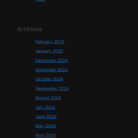
Archives
February 2025
January 2025
December 2024
November 2024
October 2024
September 2024
August 2024
July 2024
June 2024
May 2024
April 2024