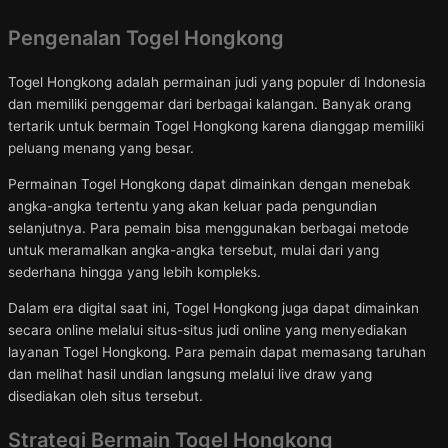
Pengenalan Togel Hongkong
Togel Hongkong adalah permainan judi yang populer di Indonesia
dan memiliki penggemar dari berbagai kalangan. Banyak orang
tertarik untuk bermain Togel Hongkong karena dianggap memiliki
peluang menang yang besar.
Permainan Togel Hongkong dapat dimainkan dengan menebak
angka-angka tertentu yang akan keluar pada pengundian
selanjutnya. Para pemain bisa menggunakan berbagai metode
untuk meramalkan angka-angka tersebut, mulai dari yang
sederhana hingga yang lebih kompleks.
Dalam era digital saat ini, Togel Hongkong juga dapat dimainkan
secara online melalui situs-situs judi online yang menyediakan
layanan Togel Hongkong. Para pemain dapat memasang taruhan
dan melihat hasil undian langsung melalui live draw yang
disediakan oleh situs tersebut.
Strategi Bermain Togel Hongkong